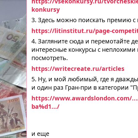
https://vsekonkursy.ru/tvorcheskie.
konkursy
3. Здесь можно поискать премию с
https://litinstitut.ru/page-competi
4. Загляните сюда и перемотайте д
интересные конкурсы с неплохими 
посмотреть.
https://writecreate.ru/articles
5. Ну, и мой любимый, где я дважд
и один раз Гран-при в категории "П
https://www.awardslondon.com/
ba%d1.../
и еще