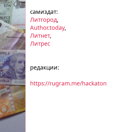
самиздат:
Литгород
,
Author.today
,
Литнет
,
Литрес
редакции:
https://rugram.me/hackaton