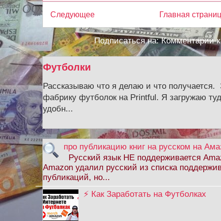
Следующее
Главная страни
Подписаться на:
Комментарии к
Футболки
Рассказываю что я делаю и что получается.
фабрику футболок на Printful. Я загружаю ту
удобн...
про публикацию книг на русском на Ама
Русский язык НЕ поддерживается Amaz
Amazon удалил русский из списка поддержи
публикаций, но...
⚡ Как Заработать на Футболках